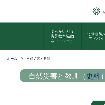
ほっかいどう
北海道防
防災教育協動
アドバイ
ネットワーク
ホーム
自然災害と教訓
自然災害と教訓
（
史料