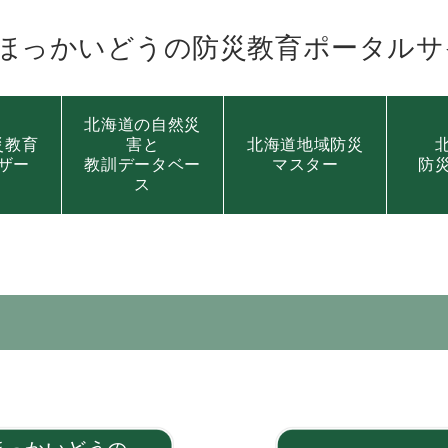
ほっかいどうの
防災教育ポータルサ
北海道の自然災
災教育
害と
北海道地域防災
ザー
教訓データベー
マスター
防
ス
）