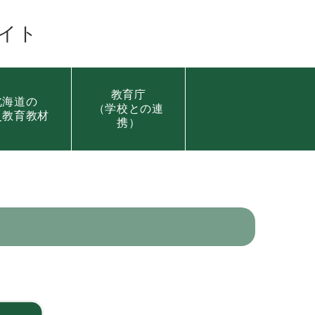
イト
教育庁
北海道の
（学校との連
災教育教材
携）