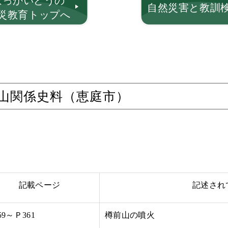
ほっかいどうの
自然災害と教訓
災教育トップへ
火山関係史料（恵庭市）
記載ページ
記述され
59～Ｐ361
樽前山の噴火