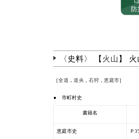
防
〈史料〉 【
火山
】 
［
全道
，
道央
，
石狩
，
恵庭市
］
● 市町村史
書籍名
恵庭市史
Ｐ3