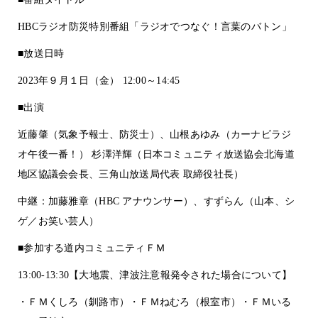
HBCラジオ防災特別番組「ラジオでつなぐ！言葉のバトン」
■放送日時
2023年９月１日（金） 12:00～14:45
■出演
近藤肇（気象予報士、防災士）、山根あゆみ（カーナビラジ
オ午後一番！） 杉澤洋輝（日本コミュニティ放送協会北海道
地区協議会会長、三角山放送局代表 取締役社長）
中継：加藤雅章（HBC アナウンサー）、すずらん（山本、シ
ゲ／お笑い芸人）
■参加する道内コミュニティＦＭ
13:00-13:30【大地震、津波注意報発令された場合について】
・ＦＭくしろ（釧路市）・ＦＭねむろ（根室市）・ＦＭいる