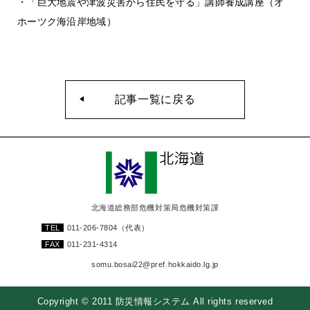
・「巨大地震や津波災害から住民を守る」講師養成講座（オ
ホーツク海沿岸地域）
記事一覧に戻る
北海道総務部危機対策局危機対策課
TEL
011-206-7804
（代表）
FAX
011-231-4314
somu.bosai22@pref.hokkaido.lg.jp
Copyright © 2011 防災情報システム All rights reserved