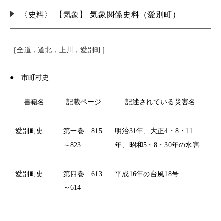
〈史料〉 【
気象
】 気象関係史料（愛別町）
［
全道
，
道北
，
上川
，
愛別町
］
● 市町村史
書籍名
記載ページ
記述されている災害名
愛別町史
第一巻 815
明治31年、大正4・8・11
～823
年、昭和5・8・30年の水害
愛別町史
第四巻 613
平成16年の台風18号
～614