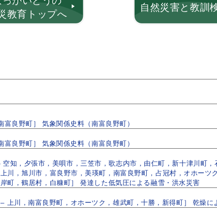
ほっかいどうの
自然災害と教訓
災教育トップへ
，南富良野町］ 気象関係史料（南富良野町）
，南富良野町］ 気象関係史料（南富良野町）
9日 – 空知，夕張市，美唄市，三笠市，歌志内市，由仁町，新十津川
，上川，旭川市，富良野市，美瑛町，南富良野町，占冠村，オホーツ
岸町，鶴居村，白糠町］ 発達した低気圧による融雪・洪水災害
7日 – 上川，南富良野町，オホーツク，雄武町，十勝，新得町］ 乾燥