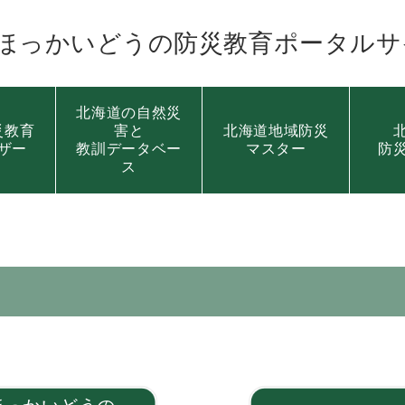
ほっかいどうの
防災教育ポータルサ
北海道の自然災
災教育
害と
北海道地域防災
ザー
教訓データベー
マスター
防
ス