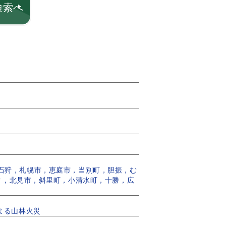
検索へ
町，石狩，札幌市，恵庭市，当別町，胆振，む
ク，北見市，斜里町，小清水町，十勝，広
による山林火災