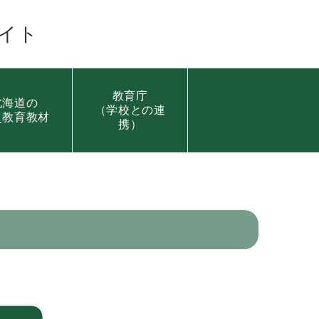
イト
教育庁
北海道の
（学校との連
災教育教材
携）