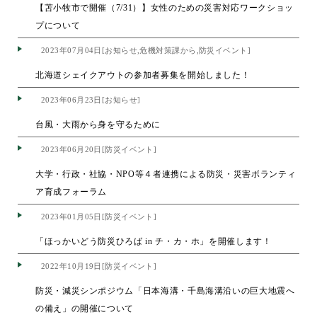
【苫小牧市で開催（7/31）】女性のための災害対応ワークショッ
プについて
2023年07月04日[お知らせ,危機対策課から,防災イベント]
北海道シェイクアウトの参加者募集を開始しました！
2023年06月23日[お知らせ]
台風・大雨から身を守るために
2023年06月20日[防災イベント]
大学・行政・社協・NPO等４者連携による防災・災害ボランティ
ア育成フォーラム
2023年01月05日[防災イベント]
「ほっかいどう防災ひろば in チ・カ・ホ」を開催します！
2022年10月19日[防災イベント]
防災・減災シンポジウム「日本海溝・千島海溝沿いの巨大地震へ
の備え」の開催について